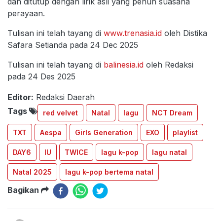
dan ditutup dengan lirik asli yang penuh suasana
perayaan.
Tulisan ini telah tayang di
www.trenasia.id
oleh Distika
Safara Setianda pada 24 Dec 2025
Tulisan ini telah tayang di
balinesia.id
oleh Redaksi
pada 24 Des 2025
Editor:
Redaksi Daerah
Tags
red velvet
Natal
lagu
NCT Dream
TXT
Aespa
Girls Generation
EXO
playlist
DAY6
IU
TWICE
lagu k-pop
lagu natal
Natal 2025
lagu k-pop bertema natal
Bagikan