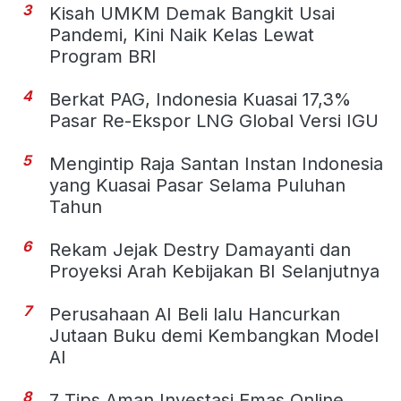
3
Kisah UMKM Demak Bangkit Usai
Pandemi, Kini Naik Kelas Lewat
Program BRI
4
Berkat PAG, Indonesia Kuasai 17,3%
Pasar Re-Ekspor LNG Global Versi IGU
5
Mengintip Raja Santan Instan Indonesia
yang Kuasai Pasar Selama Puluhan
Tahun
6
Rekam Jejak Destry Damayanti dan
Proyeksi Arah Kebijakan BI Selanjutnya
7
Perusahaan AI Beli lalu Hancurkan
Jutaan Buku demi Kembangkan Model
AI
8
7 Tips Aman Investasi Emas Online,