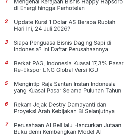
1
Mengenal Kerajaan Bisnis Happy Hapsoro
di Energi hingga Perhotelan
2
Update Kurs! 1 Dolar AS Berapa Rupiah
Hari Ini, 24 Juli 2026?
3
Siapa Penguasa Bisnis Daging Sapi di
Indonesia? Ini Daftar Perusahaannya
4
Berkat PAG, Indonesia Kuasai 17,3% Pasar
Re-Ekspor LNG Global Versi IGU
5
Mengintip Raja Santan Instan Indonesia
yang Kuasai Pasar Selama Puluhan Tahun
6
Rekam Jejak Destry Damayanti dan
Proyeksi Arah Kebijakan BI Selanjutnya
7
Perusahaan AI Beli lalu Hancurkan Jutaan
Buku demi Kembangkan Model AI