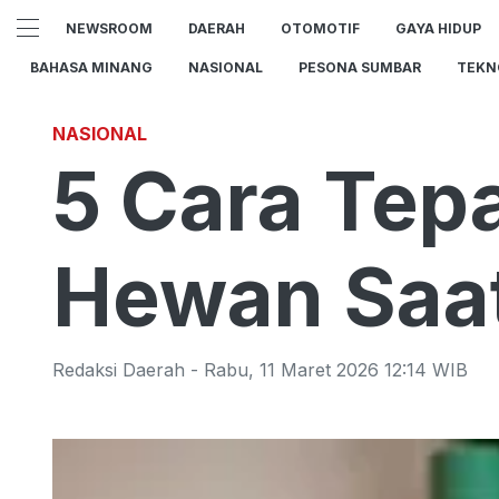
NEWSROOM
DAERAH
OTOMOTIF
GAYA HIDUP
BAHASA MINANG
NASIONAL
PESONA SUMBAR
TEKN
NASIONAL
5 Cara Tep
Hewan Saa
Redaksi Daerah
-
Rabu
,
11 Maret 2026 12:14
WIB