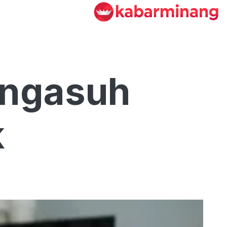
engasuh
k