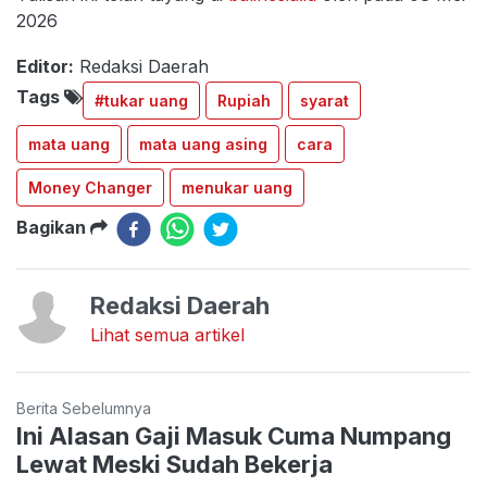
2026
Editor:
Redaksi Daerah
Tags
#tukar uang
Rupiah
syarat
mata uang
mata uang asing
cara
Money Changer
menukar uang
Bagikan
Redaksi Daerah
Lihat semua artikel
Berita Sebelumnya
Ini Alasan Gaji Masuk Cuma Numpang
Lewat Meski Sudah Bekerja