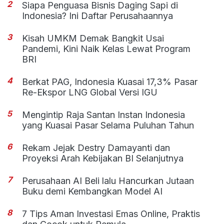
2
Siapa Penguasa Bisnis Daging Sapi di
Indonesia? Ini Daftar Perusahaannya
3
Kisah UMKM Demak Bangkit Usai
Pandemi, Kini Naik Kelas Lewat Program
BRI
4
Berkat PAG, Indonesia Kuasai 17,3% Pasar
Re-Ekspor LNG Global Versi IGU
5
Mengintip Raja Santan Instan Indonesia
yang Kuasai Pasar Selama Puluhan Tahun
6
Rekam Jejak Destry Damayanti dan
Proyeksi Arah Kebijakan BI Selanjutnya
7
Perusahaan AI Beli lalu Hancurkan Jutaan
Buku demi Kembangkan Model AI
8
7 Tips Aman Investasi Emas Online, Praktis