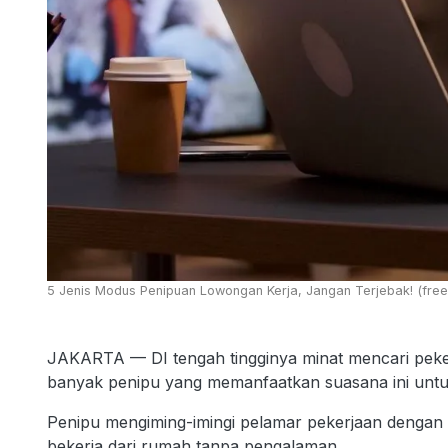
5 Jenis Modus Penipuan Lowongan Kerja, Jangan Terjebak! (free
JAKARTA — DI tengah tingginya minat mencari peker
banyak penipu yang memanfaatkan suasana ini untuk
Penipu mengiming-imingi pelamar pekerjaan dengan ga
bekerja dari rumah tanpa pengalaman.