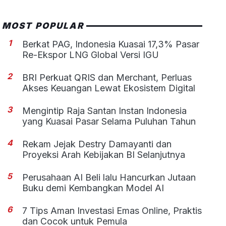
MOST POPULAR
1
Berkat PAG, Indonesia Kuasai 17,3% Pasar
Re-Ekspor LNG Global Versi IGU
2
BRI Perkuat QRIS dan Merchant, Perluas
Akses Keuangan Lewat Ekosistem Digital
3
Mengintip Raja Santan Instan Indonesia
yang Kuasai Pasar Selama Puluhan Tahun
4
Rekam Jejak Destry Damayanti dan
Proyeksi Arah Kebijakan BI Selanjutnya
5
Perusahaan AI Beli lalu Hancurkan Jutaan
Buku demi Kembangkan Model AI
6
7 Tips Aman Investasi Emas Online, Praktis
dan Cocok untuk Pemula