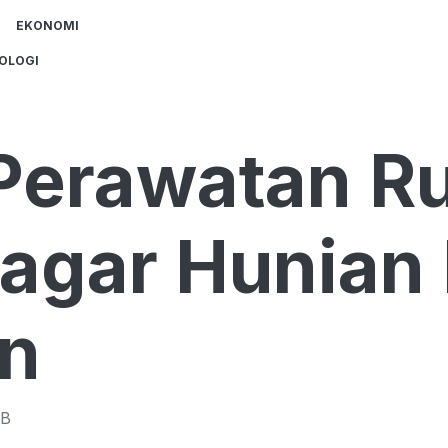
EKONOMI
OLOGI
 Perawatan 
agar Hunian 
n
B