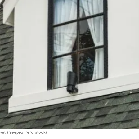
t (freepik/lifeforstock)