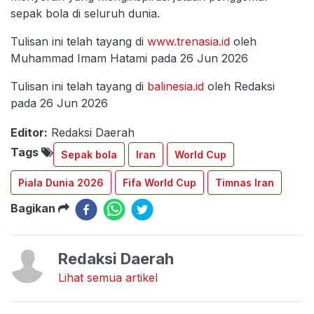
sepak bola di seluruh dunia.
Tulisan ini telah tayang di
www.trenasia.id
oleh
Muhammad Imam Hatami pada 26 Jun 2026
Tulisan ini telah tayang di
balinesia.id
oleh Redaksi
pada 26 Jun 2026
Editor:
Redaksi Daerah
Tags
Sepak bola
Iran
World Cup
Piala Dunia 2026
Fifa World Cup
Timnas Iran
Bagikan
Redaksi Daerah
Lihat semua artikel