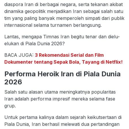
diaspora Iran di berbagai negara, serta tekanan akibat
dinamika geopolitik menjadikan Iran sebagai salah satu
tim yang paling banyak memperoleh simpati dari publik
internasional selama turnamen berlangsung.
Lantas, mengapa Timnas Iran begitu tenar dan dielu-
elukan di Piala Dunia 2026?
BACA JUGA:
3 Rekomendasi Serial dan Film
Dokumenter tentang Sepak Bola, Tayang di Netflix!
Performa Heroik Iran di Piala Dunia
2026
Salah satu alasan utama meningkatnya popularitas
Iran adalah performa impresif mereka selama fase
grup.
Untuk pertama kalinya dalam sejarah keikutsertaan di
Piala Dunia, Iran berhasil melewati dua pertandingan