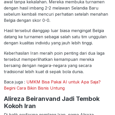
awal tanpa kekalahan. Mereka membuka turnamen
dengan hasil imbang 2-2 melawan Selandia Baru
sebelum kembali mencuri perhatian setelah menahan
Belgia dengan skor 0-0.
Hasil tersebut dianggap luar biasa mengingat Belgia
datang ke turnamen sebagai salah satu tim unggulan
dengan kualitas individu yang jauh lebih tinggi.
Keberhasilan Iran meraih poin penting dari dua laga
tersebut memperlihatkan kemampuan mereka
bersaing dengan negara-negara yang secara
tradisional lebih kuat di sepak bola dunia.
Baca juga :
UMKM Bisa Pakai AI untuk Apa Saja?
Begini Cara Bikin Bisnis Untung
Alireza Beiranvand Jadi Tembok
Kokoh Iran
Di balik performa gemilang Iran, nama Alireza