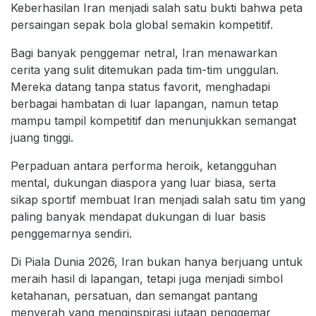
Keberhasilan Iran menjadi salah satu bukti bahwa peta
persaingan sepak bola global semakin kompetitif.
Bagi banyak penggemar netral, Iran menawarkan
cerita yang sulit ditemukan pada tim-tim unggulan.
Mereka datang tanpa status favorit, menghadapi
berbagai hambatan di luar lapangan, namun tetap
mampu tampil kompetitif dan menunjukkan semangat
juang tinggi.
Perpaduan antara performa heroik, ketangguhan
mental, dukungan diaspora yang luar biasa, serta
sikap sportif membuat Iran menjadi salah satu tim yang
paling banyak mendapat dukungan di luar basis
penggemarnya sendiri.
Di Piala Dunia 2026, Iran bukan hanya berjuang untuk
meraih hasil di lapangan, tetapi juga menjadi simbol
ketahanan, persatuan, dan semangat pantang
menyerah yang menginspirasi jutaan penggemar