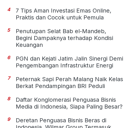
4
7 Tips Aman Investasi Emas Online,
Praktis dan Cocok untuk Pemula
5
Penutupan Selat Bab el-Mandeb,
Begini Dampaknya terhadap Kondisi
Keuangan
6
PGN dan Kejati Jatim Jalin Sinergi Demi
Pengembangan Infrastruktur Energi
7
Peternak Sapi Perah Malang Naik Kelas
Berkat Pendampingan BRI Peduli
8
Daftar Konglomerasi Penguasa Bisnis
Media di Indonesia, Siapa Paling Besar?
9
Deretan Penguasa Bisnis Beras di
Indonesia, Wilmar Group Termasuk