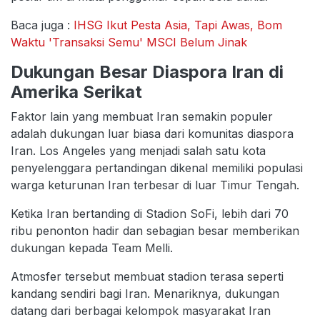
Baca juga :
IHSG Ikut Pesta Asia, Tapi Awas, Bom
Waktu 'Transaksi Semu' MSCI Belum Jinak
Dukungan Besar Diaspora Iran di
Amerika Serikat
Faktor lain yang membuat Iran semakin populer
adalah dukungan luar biasa dari komunitas diaspora
Iran. Los Angeles yang menjadi salah satu kota
penyelenggara pertandingan dikenal memiliki populasi
warga keturunan Iran terbesar di luar Timur Tengah.
Ketika Iran bertanding di Stadion SoFi, lebih dari 70
ribu penonton hadir dan sebagian besar memberikan
dukungan kepada Team Melli.
Atmosfer tersebut membuat stadion terasa seperti
kandang sendiri bagi Iran. Menariknya, dukungan
datang dari berbagai kelompok masyarakat Iran