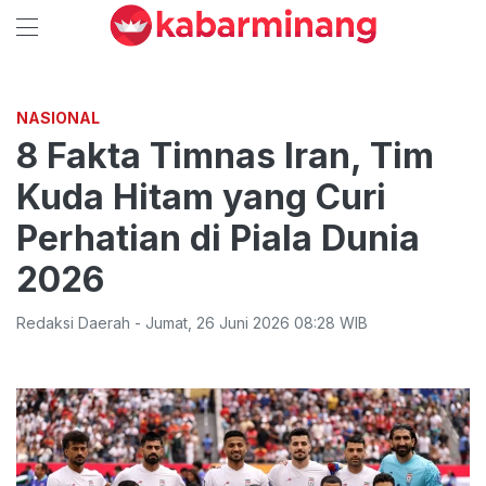
NASIONAL
8 Fakta Timnas Iran, Tim
Kuda Hitam yang Curi
Perhatian di Piala Dunia
2026
Redaksi Daerah
-
Jumat
,
26 Juni 2026 08:28
WIB