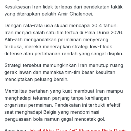
Kesuksesan Iran tidak terlepas dari pendekatan taktik
yang diterapkan pelatih Amir Ghalenoei.
Dengan rata-rata usia skuad mencapai 30,4 tahun,
Iran menjadi salah satu tim tertua di Piala Dunia 2026.
Alih-alih mengandalkan permainan menyerang
terbuka, mereka menerapkan strategi low-block
defense atau pertahanan rendah yang sangat disiplin.
Strategi tersebut memungkinkan Iran menutup ruang
gerak lawan dan memaksa tim-tim besar kesulitan
menciptakan peluang bersih.
Mentalitas bertahan yang kuat membuat Iran mampu
menghadapi tekanan panjang tanpa kehilangan
organisasi permainan. Pendekatan ini terbukti efektif
saat menghadapi Belgia yang mendominasi
penguasaan bola namun gagal mencetak gol.
Baca juga :
Hasil Akhir Grup A-C Klasemen Piala Dunia