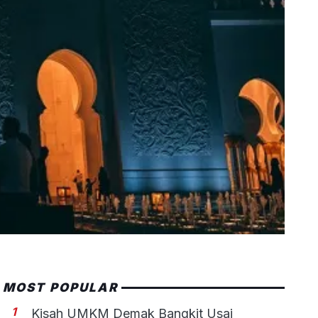
MOST POPULAR
1
Kisah UMKM Demak Bangkit Usai