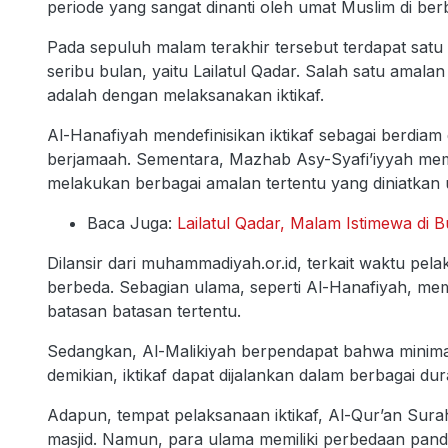
periode yang sangat dinanti oleh umat Muslim di ber
Pada sepuluh malam terakhir tersebut terdapat satu
seribu bulan, yaitu Lailatul Qadar. Salah satu amal
adalah dengan melaksanakan iktikaf.
Al-Hanafiyah mendefinisikan iktikaf sebagai berdiam d
berjamaah. Sementara, Mazhab Asy-Syafi’iyyah memak
melakukan berbagai amalan tertentu yang diniatkan 
Baca Juga:
Lailatul Qadar, Malam Istimewa di
Dilansir dari muhammadiyah.or.id, terkait waktu pela
berbeda. Sebagian ulama, seperti Al-Hanafiyah, mem
batasan batasan tertentu.
Sedangkan, Al-Malikiyah berpendapat bahwa minimal
demikian, iktikaf dapat dijalankan dalam berbagai du
Adapun, tempat pelaksanaan iktikaf, Al-Qur’an Sura
masjid. Namun, para ulama memiliki perbedaan pand