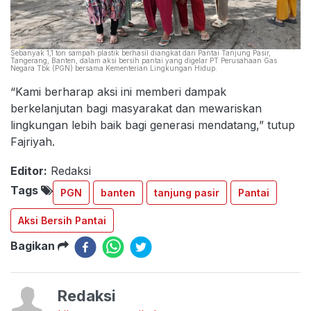
Sebanyak 1,1 ton sampah plastik berhasil diangkat dari Pantai Tanjung Pasir,
Tangerang, Banten, dalam aksi bersih pantai yang digelar PT Perusahaan Gas
Negara Tbk (PGN) bersama Kementerian Lingkungan Hidup.
“Kami berharap aksi ini memberi dampak
berkelanjutan bagi masyarakat dan mewariskan
lingkungan lebih baik bagi generasi mendatang,” tutup
Fajriyah.
Editor:
Redaksi
Tags
PGN
banten
tanjung pasir
Pantai
Aksi Bersih Pantai
Bagikan
Redaksi