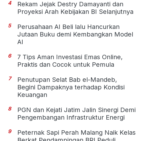
4
Rekam Jejak Destry Damayanti dan
Proyeksi Arah Kebijakan BI Selanjutnya
5
Perusahaan AI Beli lalu Hancurkan
Jutaan Buku demi Kembangkan Model
AI
6
7 Tips Aman Investasi Emas Online,
Praktis dan Cocok untuk Pemula
7
Penutupan Selat Bab el-Mandeb,
Begini Dampaknya terhadap Kondisi
Keuangan
8
PGN dan Kejati Jatim Jalin Sinergi Demi
Pengembangan Infrastruktur Energi
9
Peternak Sapi Perah Malang Naik Kelas
Berkat Pendampingan BRI Peduli