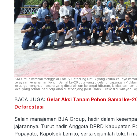
BJA Group kembali menggelar Family Gathering untuk yang kedua kalinya bersa
perayaan Penanaman Pohon Gamal ke-20 Juta yang digelar di Lapangan Proklamasi
keluarga menghadiri acara yang dimeriahkan berbagai hiburan, lomba, dan pemba
lokal yang sehari-hari berjualan di sepanjang jalur Trans Sulawesi di wilayah Po
BACA JUGA:
Gelar Aksi Tanam Pohon Gamal ke-2
Deforestasi
Selain manajemen BJA Group, hadir dalam kesempat
jajarannya. Turut hadir Anggota DPRD Kabupaten 
Popayato, Kapolsek Lemito, serta sejumlah tokoh m