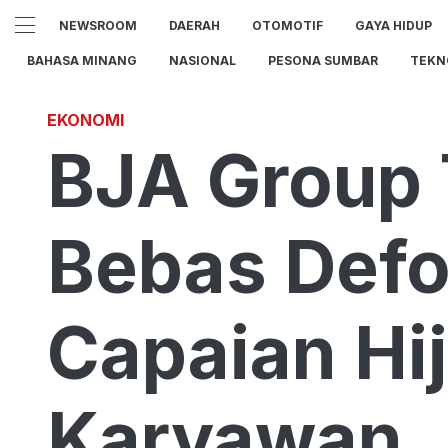
NEWSROOM
DAERAH
OTOMOTIF
GAYA HIDUP
BAHASA MINANG
NASIONAL
PESONA SUMBAR
TEKN
EKONOMI
BJA Group
Bebas Defo
Capaian Hi
Karyawan