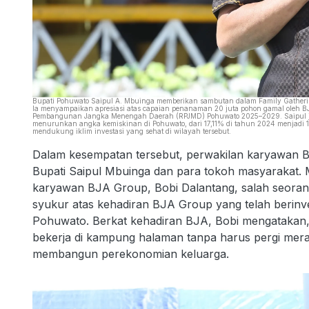
Bupati Pohuwato Saipul A. Mbuinga memberikan sambutan dalam Family Gathering
Ia menyampaikan apresiasi atas capaian penanaman 20 juta pohon gamal oleh B
Pembangunan Jangka Menengah Daerah (RPJMD) Pohuwato 2025–2029. Saipul jug
menurunkan angka kemiskinan di Pohuwato, dari 17,11% di tahun 2024 menjadi 
mendukung iklim investasi yang sehat di wilayah tersebut.
Dalam kesempatan tersebut, perwakilan karyawan 
Bupati Saipul Mbuinga dan para tokoh masyarakat. 
karyawan BJA Group, Bobi Dalantang, salah seoran
syukur atas kehadiran BJA Group yang telah berinv
Pohuwato. Berkat kehadiran BJA, Bobi mengatakan,
bekerja di kampung halaman tanpa harus pergi mera
membangun perekonomian keluarga.