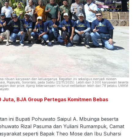
ma ribuan karyawan dan keluarganya. Kegiatan ini sekaligus menjadi momen
, Popayato, Gorontalo, pada Sabtu (22/11/2025). Lebih dari 3.000 karyawan beserta
gian door prize. Ajang kebersamaan ini turut melibatkan lebih dari 78 pelaku UMKM
payato.
0 Juta, BJA Group Pertegas Komitmen Bebas
an ini Bupati Pohuwato Saipul A. Mbuinga beserta
Pohuwato Rizal Pasuma dan Yuliani Rumampuk, Camat
asyarakat seperti Bapak Theo Mose dan Ibu Suharsi