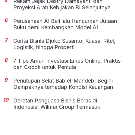
5
Rekam Jejak Destry Damayanti dan
Proyeksi Arah Kebijakan BI Selanjutnya
6
Perusahaan AI Beli lalu Hancurkan Jutaan
Buku demi Kembangkan Model AI
7
Gurita Bisnis Djoko Susanto, Kuasai Ritel,
Logistik, hingga Properti
8
7 Tips Aman Investasi Emas Online, Praktis
dan Cocok untuk Pemula
9
Penutupan Selat Bab el-Mandeb, Begini
Dampaknya terhadap Kondisi Keuangan
10
Deretan Penguasa Bisnis Beras di
Indonesia, Wilmar Group Termasuk