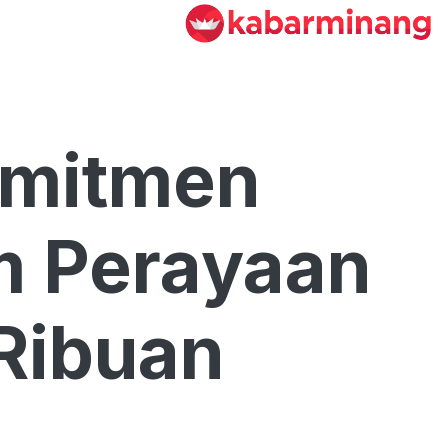
omitmen
m Perayaan
Ribuan