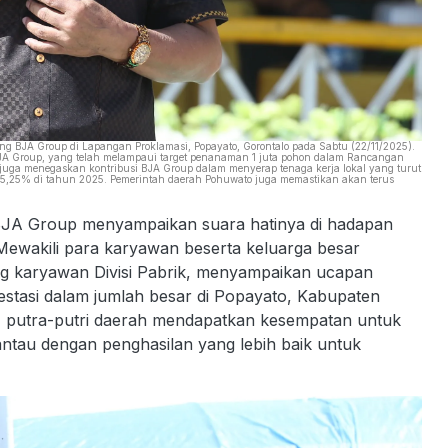
 BJA Group di Lapangan Proklamasi, Popayato, Gorontalo pada Sabtu (22/11/2025).
JA Group, yang telah melampaui target penanaman 1 juta pohon dalam Rancangan
a menegaskan kontribusi BJA Group dalam menyerap tenaga kerja lokal yang turut
15,25% di tahun 2025. Pemerintah daerah Pohuwato juga memastikan akan terus
BJA Group menyampaikan suara hatinya di hadapan
Mewakili para karyawan beserta keluarga besar
g karyawan Divisi Pabrik, menyampaikan ucapan
estasi dalam jumlah besar di Popayato, Kabupaten
 putra-putri daerah mendapatkan kesempatan untuk
ntau dengan penghasilan yang lebih baik untuk