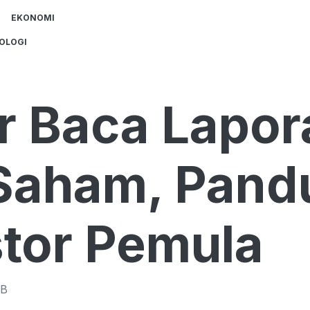
EKONOMI
OLOGI
ar Baca Lapor
aham, Pandu
stor Pemula
B