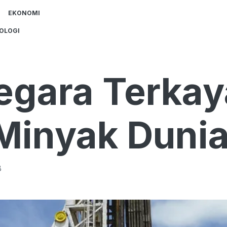
EKONOMI
OLOGI
Negara Terkay
Minyak Duni
B