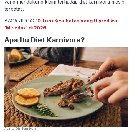
yang mendukung klaim terhadap diet karnivora masih
terbatas.
BACA JUGA:
10 Tren Kesehatan yang Diprediksi
‘Meledak’ di 2026
Apa Itu Diet Karnivora?
Apa Itu Diet Karnivora?