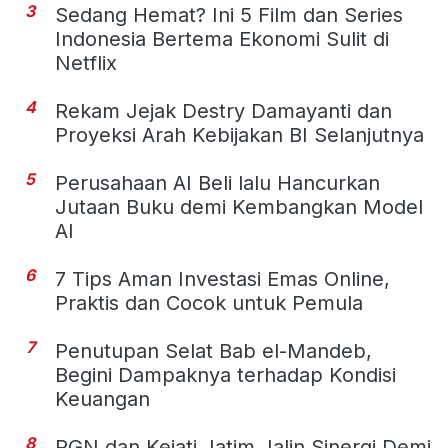
3
Sedang Hemat? Ini 5 Film dan Series
Indonesia Bertema Ekonomi Sulit di
Netflix
4
Rekam Jejak Destry Damayanti dan
Proyeksi Arah Kebijakan BI Selanjutnya
5
Perusahaan AI Beli lalu Hancurkan
Jutaan Buku demi Kembangkan Model
AI
6
7 Tips Aman Investasi Emas Online,
Praktis dan Cocok untuk Pemula
7
Penutupan Selat Bab el-Mandeb,
Begini Dampaknya terhadap Kondisi
Keuangan
8
PGN dan Kejati Jatim Jalin Sinergi Demi