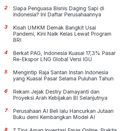
2
Siapa Penguasa Bisnis Daging Sapi di
Indonesia? Ini Daftar Perusahaannya
3
Kisah UMKM Demak Bangkit Usai
Pandemi, Kini Naik Kelas Lewat Program
BRI
4
Berkat PAG, Indonesia Kuasai 17,3% Pasar
Re-Ekspor LNG Global Versi IGU
5
Mengintip Raja Santan Instan Indonesia
yang Kuasai Pasar Selama Puluhan Tahun
6
Rekam Jejak Destry Damayanti dan
Proyeksi Arah Kebijakan BI Selanjutnya
7
Perusahaan AI Beli lalu Hancurkan Jutaan
Buku demi Kembangkan Model AI
8
7 Tips Aman Investasi Emas Online, Praktis