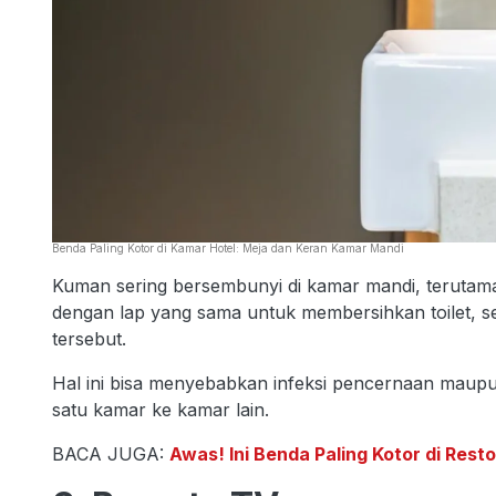
Benda Paling Kotor di Kamar Hotel: Meja dan Keran Kamar Mandi
Kuman sering bersembunyi di kamar mandi, terutama
dengan lap yang sama untuk membersihkan toilet, s
tersebut.
Hal ini bisa menyebabkan infeksi pencernaan maupu
satu kamar ke kamar lain.
BACA JUGA:
Awas! Ini Benda Paling Kotor di Rest