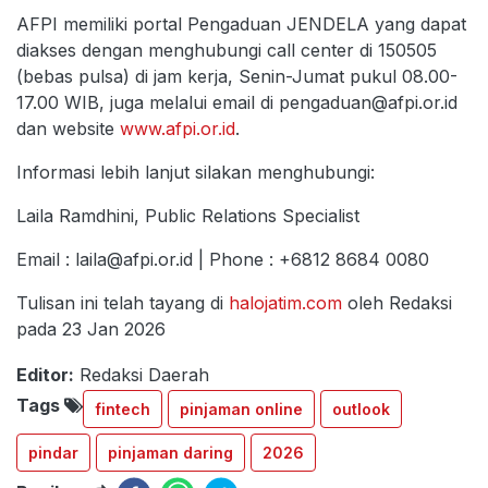
AFPI memiliki portal Pengaduan JENDELA yang dapat
diakses dengan menghubungi call center di 150505
(bebas pulsa) di jam kerja, Senin-Jumat pukul 08.00-
17.00 WIB, juga melalui email di pengaduan@afpi.or.id
dan website
www.afpi.or.id
.
Informasi lebih lanjut silakan menghubungi:
Laila Ramdhini, Public Relations Specialist
Email : laila@afpi.or.id | Phone : +6812 8684 0080
Tulisan ini telah tayang di
halojatim.com
oleh Redaksi
pada 23 Jan 2026
Editor:
Redaksi Daerah
Tags
fintech
pinjaman online
outlook
pindar
pinjaman daring
2026