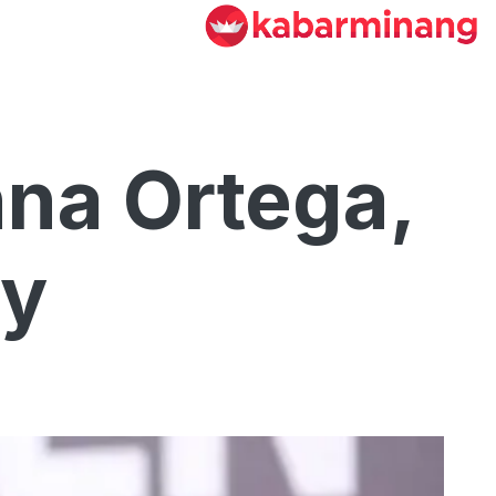
nna Ortega,
ay