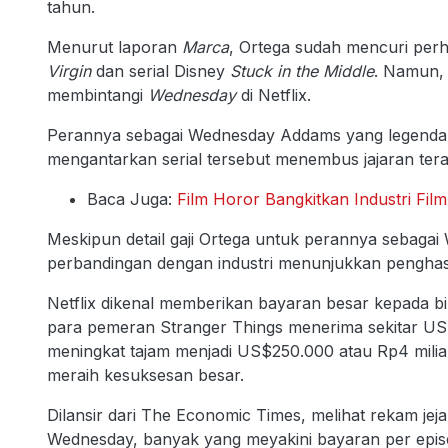
tahun.
Menurut laporan
Marca
, Ortega sudah mencuri perha
Virgin
dan serial Disney
Stuck in the Middle
. Namun, t
membintangi
Wednesday
di Netflix.
Perannya sebagai Wednesday Addams yang legendari
mengantarkan serial tersebut menembus jajaran terat
Baca Juga:
Film Horor Bangkitkan Industri Fil
Meskipun detail gaji Ortega untuk perannya sebag
perbandingan dengan industri menunjukkan pengha
Netflix dikenal memberikan bayaran besar kepada bi
para pemeran Stranger Things menerima sekitar US
meningkat tajam menjadi US$250.000 atau Rp4 miliar 
meraih kesuksesan besar.
Dilansir dari The Economic Times, melihat rekam je
Wednesday, banyak yang meyakini bayaran per epis