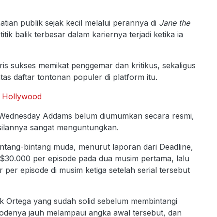
tian publik sejak kecil melalui perannya di
Jane the
itik balik terbesar dalam kariernya terjadi ketika ia
s sukses memikat penggemar dan kritikus, sekaligus
as daftar tontonan populer di platform itu.
m Hollywood
ai Wednesday Addams belum diumumkan secara resmi,
silannya sangat menguntungkan.
ntang-bintang muda, menurut laporan dari Deadline,
$30.000 per episode pada dua musim pertama, lalu
per episode di musim ketiga setelah serial tersebut
jak Ortega yang sudah solid sebelum membintangi
odenya jauh melampaui angka awal tersebut, dan