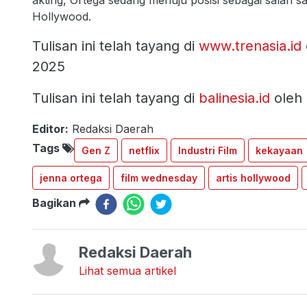
akting, Ortega sedang menuju posisi sebagai salah s
Hollywood.
Tulisan ini telah tayang di
www.trenasia.id
2025
Tulisan ini telah tayang di
balinesia.id
oleh 
Editor:
Redaksi Daerah
Tags
Gen Z
netflix
Industri Film
kekayaan
jenna ortega
film wednesday
artis hollywood
Bagikan
Redaksi Daerah
Lihat semua artikel