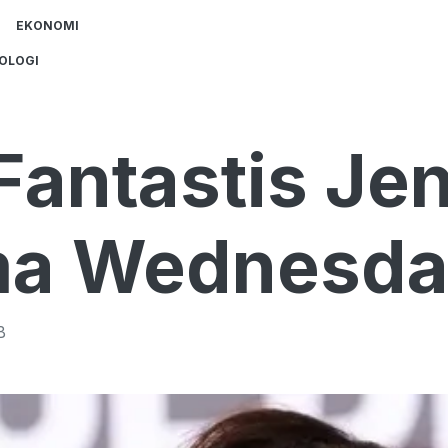
EKONOMI
OLOGI
 Fantastis Je
ama Wednesd
B