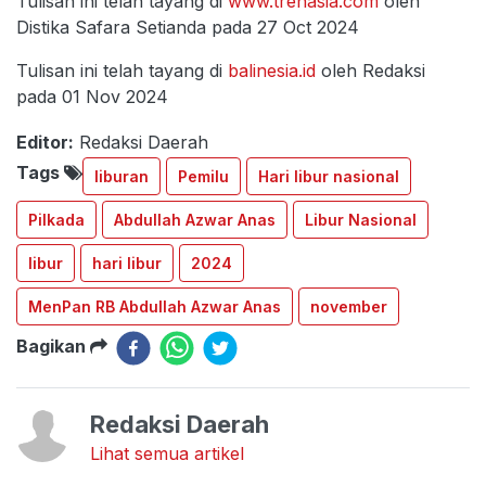
Tulisan ini telah tayang di
www.trenasia.com
oleh
Distika Safara Setianda pada 27 Oct 2024
Tulisan ini telah tayang di
balinesia.id
oleh Redaksi
pada 01 Nov 2024
Editor:
Redaksi Daerah
Tags
liburan
Pemilu
Hari libur nasional
Pilkada
Abdullah Azwar Anas
Libur Nasional
libur
hari libur
2024
MenPan RB Abdullah Azwar Anas
november
Bagikan
Redaksi Daerah
Lihat semua artikel