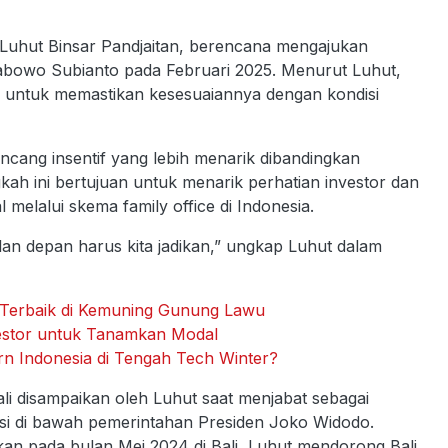
uhut Binsar Pandjaitan, berencana mengajukan
abowo Subianto pada Februari 2025. Menurut Luhut,
alam untuk memastikan kesesuaiannya dengan kondisi
ang insentif yang lebih menarik dibandingkan
kah ini bertujuan untuk menarik perhatian investor dan
elalui skema family office di Indonesia.
an depan harus kita jadikan,” ungkap Luhut dalam
a Terbaik di Kemuning Gunung Lawu
estor untuk Tanamkan Modal
n Indonesia di Tengah Tech Winter?
li disampaikan oleh Luhut saat menjabat sebagai
asi di bawah pemerintahan Presiden Joko Widodo.
n pada bulan Mei 2024 di Bali, Luhut mendorong Bali