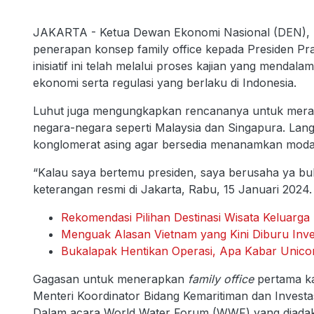
JAKARTA - Ketua Dewan Ekonomi Nasional (DEN), L
penerapan konsep family office kepada Presiden Pr
inisiatif ini telah melalui proses kajian yang mend
ekonomi serta regulasi yang berlaku di Indonesia.
Luhut juga mengungkapkan rencananya untuk meranc
negara-negara seperti Malaysia dan Singapura. Lang
konglomerat asing agar bersedia menanamkan modal m
“Kalau saya bertemu presiden, saya berusaha ya bul
keterangan resmi di Jakarta, Rabu, 15 Januari 2024.
Rekomendasi Pilihan Destinasi Wisata Keluarg
Menguak Alasan Vietnam yang Kini Diburu Inv
Bukalapak Hentikan Operasi, Apa Kabar Unicor
Gagasan untuk menerapkan
family office
pertama ka
Menteri Koordinator Bidang Kemaritiman dan Invest
Dalam acara World Water Forum (WWF) yang diadaka