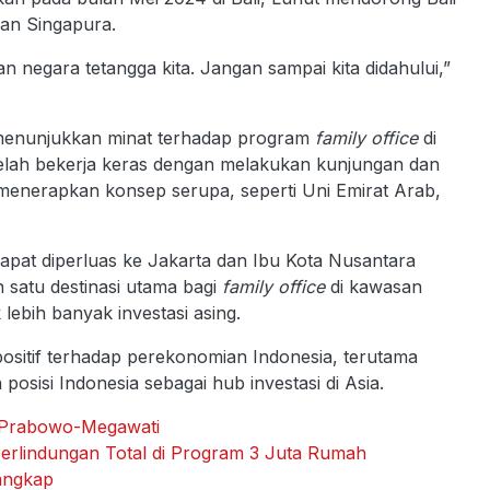
an Singapura.
an negara tetangga kita. Jangan sampai kita didahului,”
h menunjukkan minat terhadap program
family office
di
a telah bekerja keras dengan melakukan kunjungan dan
menerapkan konsep serupa, seperti Uni Emirat Arab,
 dapat diperluas ke Jakarta dan Ibu Kota Nusantara
h satu destinasi utama bagi
family office
di kawasan
ebih banyak investasi asing.
sitif terhadap perekonomian Indonesia, terutama
posisi Indonesia sebagai hub investasi di Asia.
 Prabowo-Megawati
erlindungan Total di Program 3 Juta Rumah
tangkap