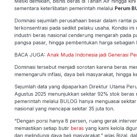
Meski demikian, bisnis beras di Tanah Air hingga kin
sementara keterlibatan pemerintah melalui
Perum B
Dominasi sejumlah perusahaan besar dalam rantai pa
terkonsentrasi pada sedikit pelaku usaha. Kondisi
industri beras nasional cenderung mengarah pada pasa
pangsa pasar, hingga pembentukan harga sebagian 
BACA JUGA:
Anak Muda Indonesia jadi Generasi Pe
Dominasi tersebut menjadi sorotan karena beras me
memengaruhi inflasi, daya beli masyarakat, hingga 
Sejumlah data yang dipaparkan Direktur Utama Pe
Agustus 2025 menunjukkan sekitar 92% stok beras n
pemerintah melalui BULOG hanya menguasai sekitar 8%
nasional yang mencapai sekitar 35 juta ton.
“Dengan porsi hanya 8 persen, ruang gerak inter
memastikan setiap butir
beras
yang kami kelola digu
dan melindungi daya beli masyarakat,” jelas Rizal, d