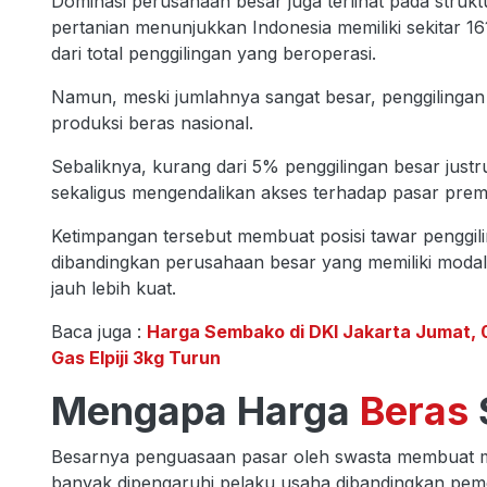
Dominasi perusahaan besar juga terlihat pada struktu
pertanian menunjukkan Indonesia memiliki sekitar 161
dari total penggilingan yang beroperasi.
Namun, meski jumlahnya sangat besar, penggilinga
produksi beras nasional.
Sebaliknya, kurang dari 5% penggilingan besar just
sekaligus mengendalikan akses terhadap pasar premiu
Ketimpangan tersebut membuat posisi tawar penggili
dibandingkan perusahaan besar yang memiliki modal, 
jauh lebih kuat.
Baca juga :
Harga Sembako di DKI Jakarta Jumat, 0
Gas Elpiji 3kg Turun
Mengapa Harga
Beras
Besarnya penguasaan pasar oleh swasta membuat me
banyak dipengaruhi pelaku usaha dibandingkan peme