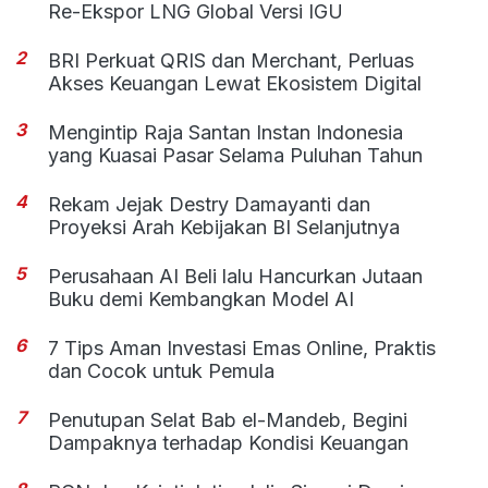
Re-Ekspor LNG Global Versi IGU
2
BRI Perkuat QRIS dan Merchant, Perluas
Akses Keuangan Lewat Ekosistem Digital
3
Mengintip Raja Santan Instan Indonesia
yang Kuasai Pasar Selama Puluhan Tahun
4
Rekam Jejak Destry Damayanti dan
Proyeksi Arah Kebijakan BI Selanjutnya
5
Perusahaan AI Beli lalu Hancurkan Jutaan
Buku demi Kembangkan Model AI
6
7 Tips Aman Investasi Emas Online, Praktis
dan Cocok untuk Pemula
7
Penutupan Selat Bab el-Mandeb, Begini
Dampaknya terhadap Kondisi Keuangan