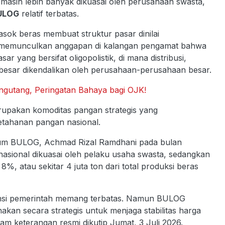
i masih lebih banyak dikuasai oleh perusahaan swasta,
ULOG
relatif terbatas.
sok beras membuat struktur pasar dinilai
 ini memunculkan anggapan di kalangan pengamat bahwa
r yang bersifat oligopolistik, di mana distribusi,
besar dikendalikan oleh perusahaan-perusahaan besar.
ngutang, Peringatan Bahaya bagi OJK!
rupakan komoditas pangan strategis yang
ketahanan pangan nasional.
rum BULOG, Achmad Rizal Ramdhani pada bulan
asional dikuasai oleh pelaku usaha swasta, sedangkan
, atau sekitar 4 juta ton dari total produksi beras
vensi pemerintah memang terbatas. Namun BULOG
nakan secara strategis untuk menjaga stabilitas harga
alam keterangan resmi dikutip Jumat, 3 Juli 2026.