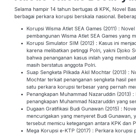
Selama hampir 14 tahun bertugas di KPK, Novel Bas
berbagai perkara korupsi berskala nasional. Bebera
Korupsi Wisma Atlet SEA Games (2011) : Novel 
pembangunan Wisma Atlet SEA Games yang men
Korupsi Simulator SIM (2012) : Kasus ini menjad
karena melibatkan petinggi Polri, yakni Djoko
bahwa penanganan kasus inilah yang membuatn
masih berstatus anggota Polri.
Suap Sengketa Pilkada Akil Mochtar (2013) : N
Mochtar terkait penanganan sengketa hasil pem
satu perkara korupsi terbesar yang pernah m
Penangkapan Muhammad Nazaruddin (2013) : N
penangkapan Muhammad Nazaruddin yang sempa
Dugaan Gratifikasi Budi Gunawan (2015) : Novel
mencurigakan yang menyeret Budi Gunawan, yan
tersebut memicu ketegangan antara KPK dan Po
Mega Korupsi e-KTP (2017) : Perkara korupsi 