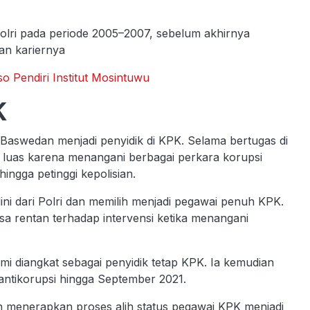
olri pada periode 2005–2007, sebelum akhirnya
an kariernya
so Pendiri Institut Mosintuwu
K
aswedan menjadi penyidik di KPK. Selama bertugas di
l luas karena menangani berbagai perkara korupsi
hingga petinggi kepolisian.
i dari Polri dan memilih menjadi pegawai penuh KPK.
a rentan terhadap intervensi ketika menangani
i diangkat sebagai penyidik tetap KPK. Ia kemudian
antikorupsi hingga September 2021.
ah menerapkan proses alih status pegawai KPK menjadi