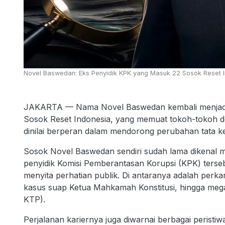
Novel Baswedan: Eks Penyidik KPK yang Masuk 22 Sosok Reset In
JAKARTA — Nama Novel Baswedan kembali menjadi pe
Sosok Reset Indonesia, yang memuat tokoh-tokoh deng
dinilai berperan dalam mendorong perubahan tata kel
Sosok Novel Baswedan sendiri sudah lama dikenal m
penyidik Komisi Pemberantasan Korupsi (KPK) terse
menyita perhatian publik. Di antaranya adalah perka
kasus suap Ketua Mahkamah Konstitusi, hingga mega
KTP).
Perjalanan kariernya juga diwarnai berbagai peristi