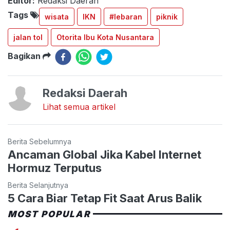
Editor:
Redaksi Daerah
Tags
wisata
IKN
#lebaran
piknik
jalan tol
Otorita Ibu Kota Nusantara
Bagikan
Redaksi Daerah
Lihat semua artikel
Berita Sebelumnya
Ancaman Global Jika Kabel Internet
Hormuz Terputus
Berita Selanjutnya
5 Cara Biar Tetap Fit Saat Arus Balik
MOST POPULAR