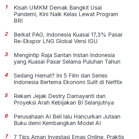
1
Kisah UMKM Demak Bangkit Usai
Pandemi, Kini Naik Kelas Lewat Program
BRI
2
Berkat PAG, Indonesia Kuasai 17,3% Pasar
Re-Ekspor LNG Global Versi IGU
3
Mengintip Raja Santan Instan Indonesia
yang Kuasai Pasar Selama Puluhan Tahun
4
Sedang Hemat? Ini 5 Film dan Series
Indonesia Bertema Ekonomi Sulit di Netflix
5
Rekam Jejak Destry Damayanti dan
Proyeksi Arah Kebijakan BI Selanjutnya
6
Perusahaan AI Beli lalu Hancurkan Jutaan
Buku demi Kembangkan Model AI
7
7 Tips Aman Investasi Emas Online, Praktis