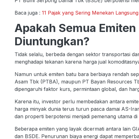
PT Bumi Serpong Damai Tbk (BSDE) berpotensi menda
Baca juga :
11 Pajak yang Sering Menekan Langsu
Apakah Semua Emiten 
Diuntungkan?
Tidak selalu, berbeda dengan sektor transportasi d
menghadapi tekanan karena harga jual komoditasnya 
Namun untuk emiten batu bara berbiaya rendah sepe
Asam Tbk (PTBA), maupun PT Bayan Resources Tbk
dipengaruhi faktor kurs, permintaan global, dan harga
Karena itu, investor perlu membedakan antara emite
harga minyak dunia terus turun pasca damai AS-Iran
dan properti berpotensi menjadi pemenang utama di
Beberapa emiten yang layak dicermati antara lain
dan BSDE. Penurunan biaya energi dapat memperbaik