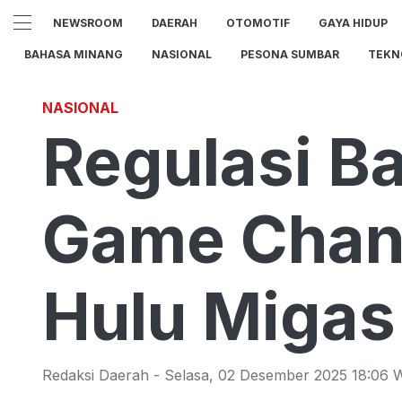
NEWSROOM
DAERAH
OTOMOTIF
GAYA HIDUP
BAHASA MINANG
NASIONAL
PESONA SUMBAR
TEKN
NASIONAL
Regulasi B
Game Chan
Hulu Migas
Redaksi Daerah
-
Selasa
,
02 Desember 2025 18:06
W