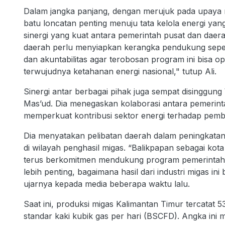
Dalam jangka panjang, dengan merujuk pada upaya m
batu loncatan penting menuju tata kelola energi yang 
sinergi yang kuat antara pemerintah pusat dan daera
daerah perlu menyiapkan kerangka pendukung seperti
dan akuntabilitas agar terobosan program ini bisa 
terwujudnya ketahanan energi nasional," tutup Ali.
Sinergi antar berbagai pihak juga sempat disinggun
Mas’ud. Dia menegaskan kolaborasi antara pemerinta
memperkuat kontribusi sektor energi terhadap pem
Dia menyatakan pelibatan daerah dalam peningkat
di wilayah penghasil migas. “Balikpapan sebagai kot
terus berkomitmen mendukung program pemerintah p
lebih penting, bagaimana hasil dari industri migas in
ujarnya kepada media beberapa waktu lalu.
Saat ini, produksi migas Kalimantan Timur tercatat 53
standar kaki kubik gas per hari (BSCFD). Angka ini 