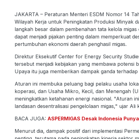
JAKARTA – Peraturan Menteri ESDM Nomor 14 Tahu
Wilayah Kerja untuk Peningkatan Produksi Minyak dan
langkah besar dalam pembenahan tata kelola migas di
dapat menjadi pijakan penting dalam memperkuat des
pertumbuhan ekonomi daerah penghasil migas.
Direktur Eksekutif Center for Energy Security Stud
tersebut menjadi kebijakan yang membawa potensi bes
Upaya itu juga memberikan dampak ganda terhadap
Aturan ini membuka peluang bagi pelaku usaha lok
koperasi, dan Usaha Mikro, Kecil, dan Menengah (U
meningkatkan ketahanan energi nasional. "Aturan ini
landasan desentralisasi pengelolaan migas," ujar Ali
BACA JUGA:
ASPERMIGAS Desak Indonesia Punya U
Menurut dia, dampak positif dari implementasi Pe
penting, terutama pada peningkatan kinerja sektor m