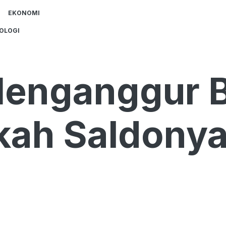
EKONOMI
OLOGI
Menganggur B
kah Saldonya