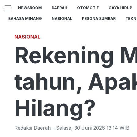
NEWSROOM
DAERAH
OTOMOTIF
GAYA HIDUP
BAHASA MINANG
NASIONAL
PESONA SUMBAR
TEKN
NASIONAL
Rekening 
tahun, Apa
Hilang?
Redaksi Daerah
-
Selasa
,
30 Juni 2026 13:14
WIB