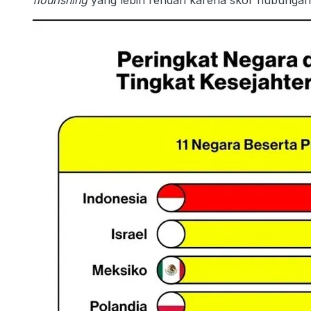
flourishing
yang lebih rendah karena skor hubungan 