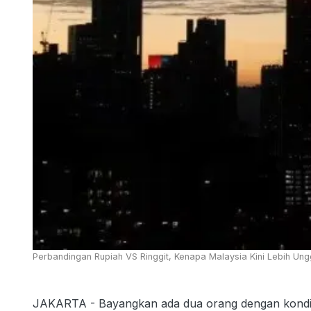
Perbandingan Rupiah VS Ringgit, Kenapa Malaysia Kini Lebih Ung
JAKARTA - Bayangkan ada dua orang dengan kondi