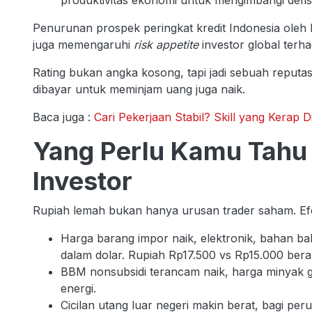
produktivitas ekonomi untuk mengimbangi defis
Penurunan prospek peringkat kredit Indonesia oleh 
juga memengaruhi
risk appetite
investor global terh
Rating bukan angka kosong, tapi jadi sebuah reputas
dibayar untuk meminjam uang juga naik.
Baca juga :
Cari Pekerjaan Stabil? Skill yang Kerap 
Yang Perlu Kamu Tahu
Investor
Rupiah lemah bukan hanya urusan trader saham. Efe
Harga barang impor naik, elektronik, bahan b
dalam dolar. Rupiah Rp17.500 vs Rp15.000 berar
BBM nonsubsidi terancam naik, harga minyak gl
energi.
Cicilan utang luar negeri makin berat, bagi pe