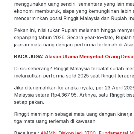
menggunakan uang sendiri, sementara yang lain mas
ekonomi memburuk, siapa yang kemungkinan lebih s
mencerminkan posisi Ringgit Malaysia dan Rupiah In
Pekan ini, nilai tukar Rupiah melemah hingga menyen
sepanjang tahun 2026. Secara year-to-date, Rupiah 
jajaran mata uang dengan performa terlemah di Asia
BACA JUGA:
Alasan Utama Menyebut Orang Desa T
Di sisi seberang? Ringgit Malaysia tercatat sudah m
melanjutkan performa solid 2025 saat Ringgit terapr
Jika diterjemahkan ke angka nyata, per 23 April 202
Malaysia setara Rp4.367,95. Artinya, satu Ringgit b
setiap pekan.
Ringgit memimpin sebagai mata uang dengan kinerja 
tiga mata uang terlemah di kawasan.
Baca juga :
AMMN Diskon jadi 3700, Fundamental M