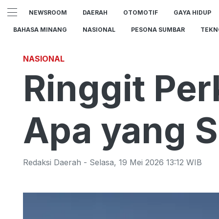
NEWSROOM
DAERAH
OTOMOTIF
GAYA HIDUP
BAHASA MINANG
NASIONAL
PESONA SUMBAR
TEKN
NASIONAL
Ringgit Per
Apa yang S
Redaksi Daerah
-
Selasa
,
19 Mei 2026 13:12
WIB