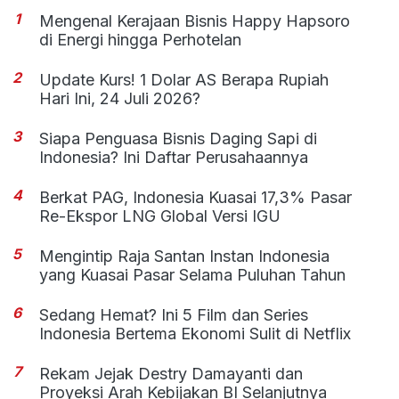
1
Mengenal Kerajaan Bisnis Happy Hapsoro
di Energi hingga Perhotelan
2
Update Kurs! 1 Dolar AS Berapa Rupiah
Hari Ini, 24 Juli 2026?
3
Siapa Penguasa Bisnis Daging Sapi di
Indonesia? Ini Daftar Perusahaannya
4
Berkat PAG, Indonesia Kuasai 17,3% Pasar
Re-Ekspor LNG Global Versi IGU
5
Mengintip Raja Santan Instan Indonesia
yang Kuasai Pasar Selama Puluhan Tahun
6
Sedang Hemat? Ini 5 Film dan Series
Indonesia Bertema Ekonomi Sulit di Netflix
7
Rekam Jejak Destry Damayanti dan
Proyeksi Arah Kebijakan BI Selanjutnya