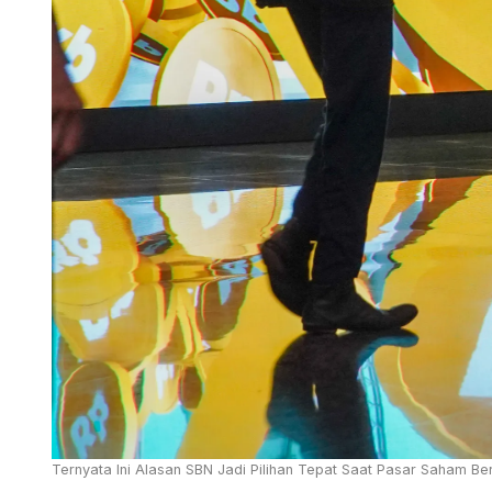
Ternyata Ini Alasan SBN Jadi Pilihan Tepat Saat Pasar Saham Ber