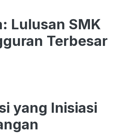
ia: Lulusan SMK
guran Terbesar
i yang Inisiasi
angan