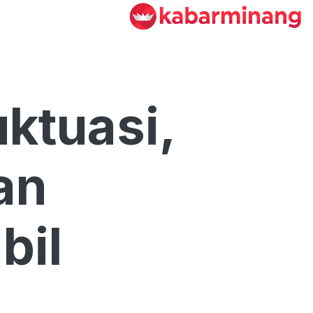
ktuasi,
an
bil