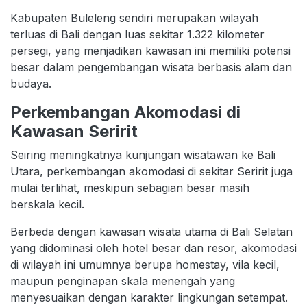
Kabupaten Buleleng sendiri merupakan wilayah
terluas di Bali dengan luas sekitar 1.322 kilometer
persegi, yang menjadikan kawasan ini memiliki potensi
besar dalam pengembangan wisata berbasis alam dan
budaya.
Perkembangan Akomodasi di
Kawasan Seririt
Seiring meningkatnya kunjungan wisatawan ke Bali
Utara, perkembangan akomodasi di sekitar Seririt juga
mulai terlihat, meskipun sebagian besar masih
berskala kecil.
Berbeda dengan kawasan wisata utama di Bali Selatan
yang didominasi oleh hotel besar dan resor, akomodasi
di wilayah ini umumnya berupa homestay, vila kecil,
maupun penginapan skala menengah yang
menyesuaikan dengan karakter lingkungan setempat.