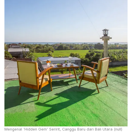
Mengenal 'Hidden Gem' Seririt, Canggu Baru dari Bali Utara (null)