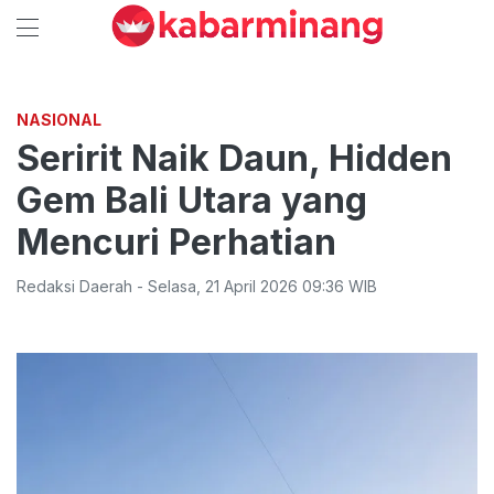
NASIONAL
Seririt Naik Daun, Hidden
Gem Bali Utara yang
Mencuri Perhatian
Redaksi Daerah
-
Selasa
,
21 April 2026 09:36
WIB