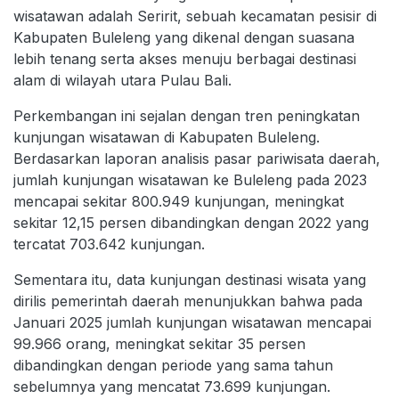
wisatawan adalah Seririt, sebuah kecamatan pesisir di
Kabupaten Buleleng yang dikenal dengan suasana
lebih tenang serta akses menuju berbagai destinasi
alam di wilayah utara Pulau Bali.
Perkembangan ini sejalan dengan tren peningkatan
kunjungan wisatawan di Kabupaten Buleleng.
Berdasarkan laporan analisis pasar pariwisata daerah,
jumlah kunjungan wisatawan ke Buleleng pada 2023
mencapai sekitar 800.949 kunjungan, meningkat
sekitar 12,15 persen dibandingkan dengan 2022 yang
tercatat 703.642 kunjungan.
Sementara itu, data kunjungan destinasi wisata yang
dirilis pemerintah daerah menunjukkan bahwa pada
Januari 2025 jumlah kunjungan wisatawan mencapai
99.966 orang, meningkat sekitar 35 persen
dibandingkan dengan periode yang sama tahun
sebelumnya yang mencatat 73.699 kunjungan.