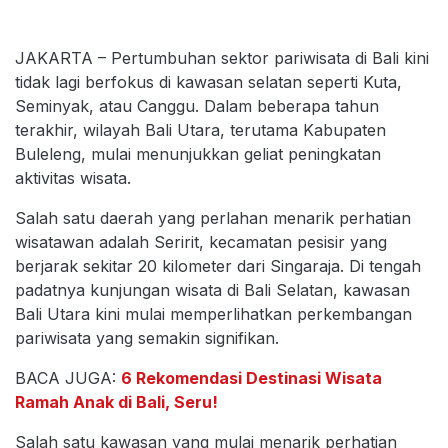
JAKARTA – Pertumbuhan sektor pariwisata di Bali kini
tidak lagi berfokus di kawasan selatan seperti Kuta,
Seminyak, atau Canggu. Dalam beberapa tahun
terakhir, wilayah Bali Utara, terutama Kabupaten
Buleleng, mulai menunjukkan geliat peningkatan
aktivitas wisata.
Salah satu daerah yang perlahan menarik perhatian
wisatawan adalah Seririt, kecamatan pesisir yang
berjarak sekitar 20 kilometer dari Singaraja. Di tengah
padatnya kunjungan wisata di Bali Selatan, kawasan
Bali Utara kini mulai memperlihatkan perkembangan
pariwisata yang semakin signifikan.
BACA JUGA:
6 Rekomendasi Destinasi Wisata
Ramah Anak di Bali, Seru!
Salah satu kawasan yang mulai menarik perhatian