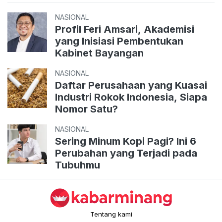
NASIONAL
Profil Feri Amsari, Akademisi
yang Inisiasi Pembentukan
Kabinet Bayangan
NASIONAL
Daftar Perusahaan yang Kuasai
Industri Rokok Indonesia, Siapa
Nomor Satu?
NASIONAL
Sering Minum Kopi Pagi? Ini 6
Perubahan yang Terjadi pada
Tubuhmu
Tentang kami