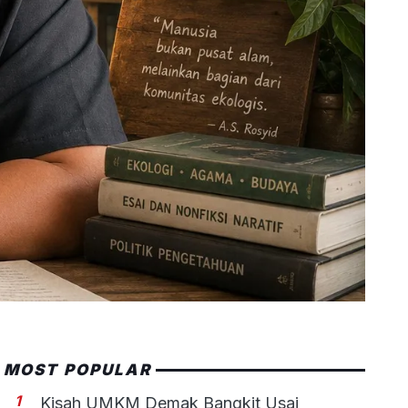
MOST POPULAR
1
Kisah UMKM Demak Bangkit Usai