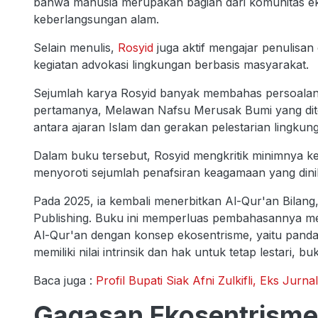
bahwa manusia merupakan bagian dari komunitas ek
keberlangsungan alam.
Selain menulis,
Rosyid
juga aktif mengajar penulisan 
kegiatan advokasi lingkungan berbasis masyarakat.
Sejumlah karya Rosyid banyak membahas persoalan l
pertamanya, Melawan Nafsu Merusak Bumi yang dit
antara ajaran Islam dan gerakan pelestarian lingkun
Dalam buku tersebut, Rosyid mengkritik minimnya ket
menyoroti sejumlah penafsiran keagamaan yang dinil
Pada 2025, ia kembali menerbitkan Al-Qur'an Bilang
Publishing. Buku ini memperluas pembahasannya me
Al-Qur'an dengan konsep ekosentrisme, yaitu pand
memiliki nilai intrinsik dan hak untuk tetap lestari,
Baca juga :
Profil Bupati Siak Afni Zulkifli, Eks Jurn
Gagasan Ekosentrisme