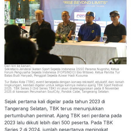
Dari kiri ke kanan:
Sekretaris Jenderal Ikatan Sport Sepeda Indonesia (ISSI) Parama Nugroho, Ketua
Forum Pengusaha Sepeda Indonesia (FOPSINDO) Eko Wibowo. Ketua Panitia Tur
Batas Budi Haryadi, Penggiat Sepeda Azwar Hadi Kusuma
Tur Batas Kota (TBK), event bersepeda dengan konsep rekreatif, edukatif, dan ramah
lingkungan, kembali digelar untuk ketiga kalinya melalui ajang TBK Sport Festival
2025. TBK Series 3 (3rd Series TBK) ini akan diselenggarakan pada 8 November
2025 di kawasan Perumahan SoutCity, Pondok Cabe, Tangerang Selatan.
Sejak pertama kali digelar pada tahun 2023 di
Tangerang Selatan, TBK terus menunjukkan
pertumbuhan peminat. Ajang TBK seri perdana pada
2023 lalu diikuti lebih dari 500 peserta. Pada TBK
Series 2 di 2024, jumlah pesertanya meningkat