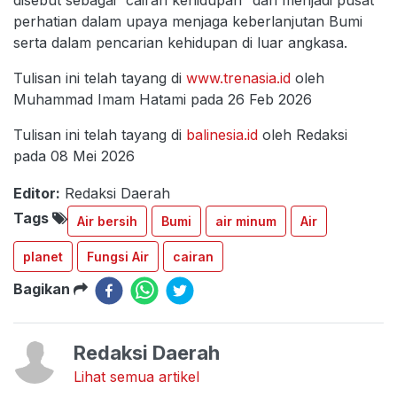
disebut sebagai “cairan kehidupan” dan menjadi pusat
perhatian dalam upaya menjaga keberlanjutan Bumi
serta dalam pencarian kehidupan di luar angkasa.
Tulisan ini telah tayang di
www.trenasia.id
oleh
Muhammad Imam Hatami pada 26 Feb 2026
Tulisan ini telah tayang di
balinesia.id
oleh Redaksi
pada 08 Mei 2026
Editor:
Redaksi Daerah
Tags
Air bersih
Bumi
air minum
Air
planet
Fungsi Air
cairan
Bagikan
Redaksi Daerah
Lihat semua artikel