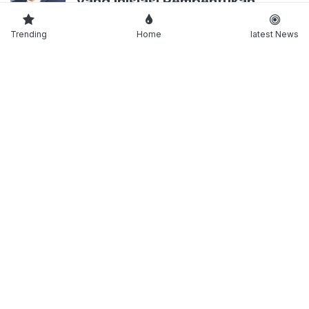
yang Inisiasi Pembentukan
Kabinet Bayangan
Trending
Home
latest News
NASIONAL
Jangan Langsung Dijual, Begini
Cara Gadai Emas Patah dan
Tanpa Surat
Tentang kami
Pedoman Media Siber
Copyright
kabarminang.id
© 2021 | Support By