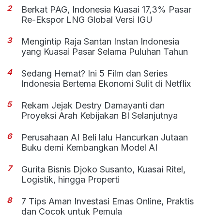
2
Berkat PAG, Indonesia Kuasai 17,3% Pasar
Re-Ekspor LNG Global Versi IGU
3
Mengintip Raja Santan Instan Indonesia
yang Kuasai Pasar Selama Puluhan Tahun
4
Sedang Hemat? Ini 5 Film dan Series
Indonesia Bertema Ekonomi Sulit di Netflix
5
Rekam Jejak Destry Damayanti dan
Proyeksi Arah Kebijakan BI Selanjutnya
6
Perusahaan AI Beli lalu Hancurkan Jutaan
Buku demi Kembangkan Model AI
7
Gurita Bisnis Djoko Susanto, Kuasai Ritel,
Logistik, hingga Properti
8
7 Tips Aman Investasi Emas Online, Praktis
dan Cocok untuk Pemula