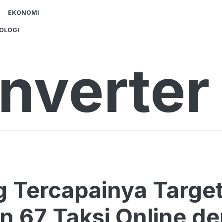
EKONOMI
OLOGI
nverter 
 Tercapainya Targe
n 67 Taksi Online d