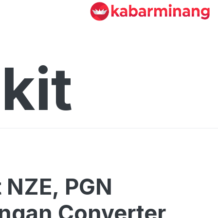
kit
t NZE, PGN
engan Converter