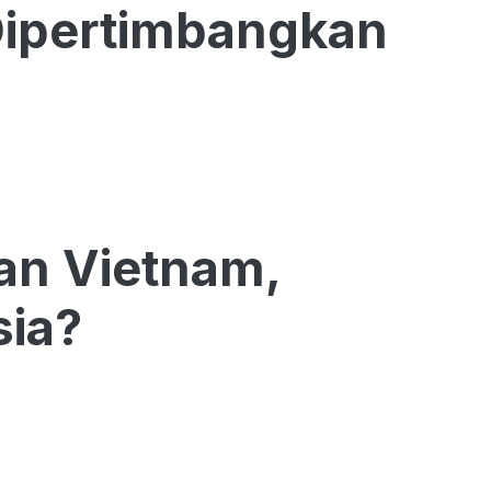
 Dipertimbangkan
kan Vietnam,
sia?