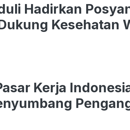
duli Hadirkan Posya
 Dukung Kesehatan 
Pasar Kerja Indones
Penyumbang Pengang