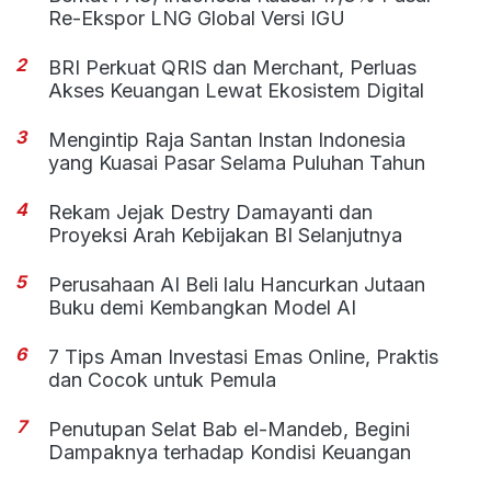
Re-Ekspor LNG Global Versi IGU
2
BRI Perkuat QRIS dan Merchant, Perluas
Akses Keuangan Lewat Ekosistem Digital
3
Mengintip Raja Santan Instan Indonesia
yang Kuasai Pasar Selama Puluhan Tahun
4
Rekam Jejak Destry Damayanti dan
Proyeksi Arah Kebijakan BI Selanjutnya
5
Perusahaan AI Beli lalu Hancurkan Jutaan
Buku demi Kembangkan Model AI
6
7 Tips Aman Investasi Emas Online, Praktis
dan Cocok untuk Pemula
7
Penutupan Selat Bab el-Mandeb, Begini
Dampaknya terhadap Kondisi Keuangan