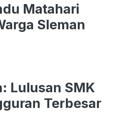
ndu Matahari
Warga Sleman
ia: Lulusan SMK
guran Terbesar