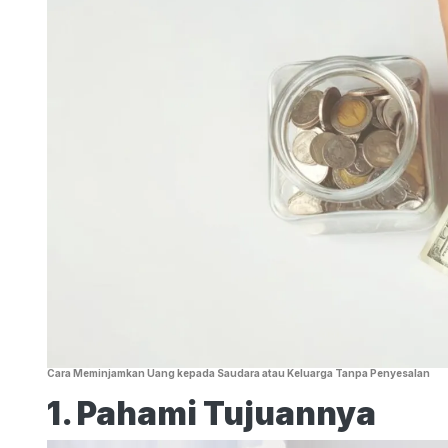
Cara Meminjamkan Uang kepada Saudara atau Keluarga Tanpa Penyesalan
1. Pahami Tujuannya