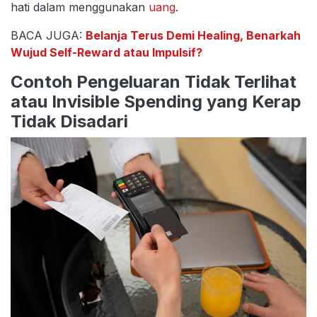
hati dalam menggunakan
uang
.
BACA JUGA:
Belanja Terus Demi Healing, Benarkah
Wujud Self-Reward atau Impulsif?
Contoh Pengeluaran Tidak Terlihat
atau Invisible Spending yang Kerap
Tidak Disadari