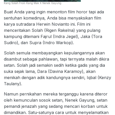
Kang Solah From Kang Mak X Nenek Gayung
Buat Anda yang ingin menonton film horor tapi ada
sentuhan komedinya, Anda bisa menyaksikan film
karya sutradara Herwin Novianto ini. Film ini
menceritakan Solah (Rigen Rakelna) yang pulang
kampung ditemani Fajrul (Indra Jegel), Jaka (Tora
Sudiro), dan Supra (Indro Warkop).
Solah semula membayangkan kepulangannya akan
disambut sebagai pahlawan, tapi ternyata malah dikira
setan. Solah jadi semakin sedih ketika gadis yang dia
suka sejak lama, Dara (Davina Karamoy), akan
menikah dengan adik kandungnya sendiri, Iqbal (Kenzy
Taulany).
Namun pernikahan mereka terganggu karena diteror
oleh kemunculan sosok setan, Nenek Gayung, setan
pemandi jenazah yang sedang mencari korban untuk
dimandikan. Satu-satunya cara untuk menyelamatkan