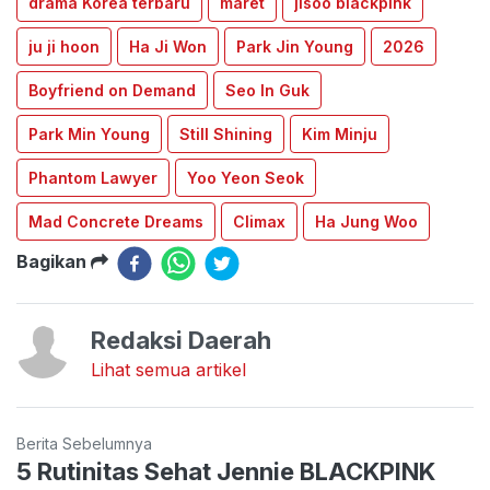
drama Korea terbaru
maret
jisoo blackpink
ju ji hoon
Ha Ji Won
Park Jin Young
2026
Boyfriend on Demand
Seo In Guk
Park Min Young
Still Shining
Kim Minju
Phantom Lawyer
Yoo Yeon Seok
Mad Concrete Dreams
Climax
Ha Jung Woo
Bagikan
Redaksi Daerah
Lihat semua artikel
Berita Sebelumnya
5 Rutinitas Sehat Jennie BLACKPINK