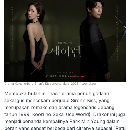
Drama Korea terbaru Siren’s Kiss tayang Maret 2026. (soompi.com)
Membuka bulan ini, hadir drama penuh godaan
sekaligus mencekam berjudul Siren’s Kiss, yang
merupakan remake dari drama legendaris Jepang
tahun 1999, Koori no Sekai (Ice World). Drakor ini juga
menjadi penanda kembalinya Park Min Young dalam
peran yang sangat berbeda dari citranya sebagai “Ratu