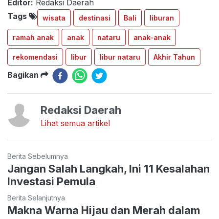
Editor:
Redaksi Daerah
Tags
wisata
destinasi
Bali
liburan
ramah anak
anak
nataru
anak-anak
rekomendasi
libur
libur nataru
Akhir Tahun
Bagikan
Redaksi Daerah
Lihat semua artikel
Berita Sebelumnya
Jangan Salah Langkah, Ini 11 Kesalahan
Investasi Pemula
Berita Selanjutnya
Makna Warna Hijau dan Merah dalam