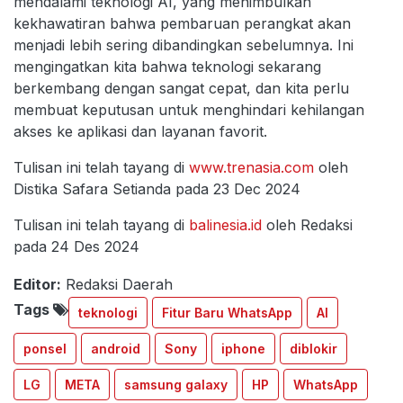
mendalami teknologi AI, yang menimbulkan
kekhawatiran bahwa pembaruan perangkat akan
menjadi lebih sering dibandingkan sebelumnya. Ini
mengingatkan kita bahwa teknologi sekarang
berkembang dengan sangat cepat, dan kita perlu
membuat keputusan untuk menghindari kehilangan
akses ke aplikasi dan layanan favorit.
Tulisan ini telah tayang di
www.trenasia.com
oleh
Distika Safara Setianda pada 23 Dec 2024
Tulisan ini telah tayang di
balinesia.id
oleh Redaksi
pada 24 Des 2024
Editor:
Redaksi Daerah
Tags
teknologi
Fitur Baru WhatsApp
AI
ponsel
android
Sony
iphone
diblokir
LG
META
samsung galaxy
HP
WhatsApp