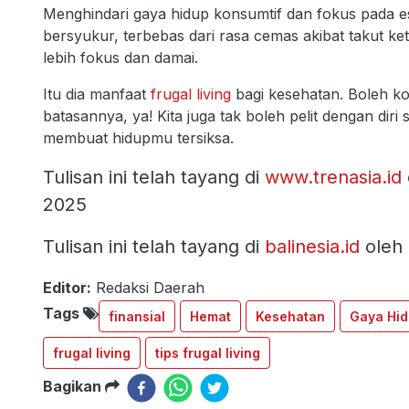
Menghindari gaya hidup konsumtif dan fokus pada 
bersyukur, terbebas dari rasa cemas akibat takut k
lebih fokus dan damai.
Itu dia manfaat
frugal living
bagi kesehatan. Boleh ko
batasannya, ya! Kita juga tak boleh pelit dengan diri
membuat hidupmu tersiksa.
Tulisan ini telah tayang di
www.trenasia.id
2025
Tulisan ini telah tayang di
balinesia.id
oleh 
Editor:
Redaksi Daerah
Tags
finansial
Hemat
Kesehatan
Gaya Hi
frugal living
tips frugal living
Bagikan