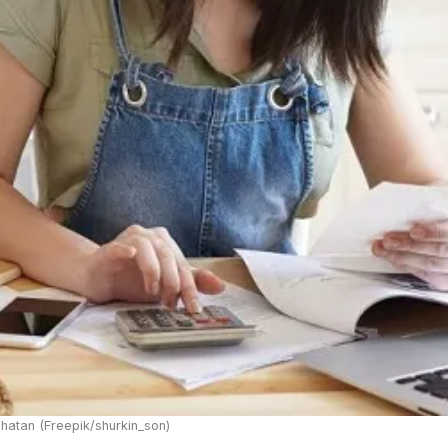
hatan (Freepik/shurkin_son)