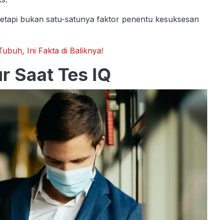
etapi bukan satu-satunya faktor penentu kesuksesan
uh, Ini Fakta di Baliknya!
r Saat Tes IQ