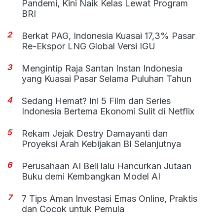
Pandemi, Kini Naik Kelas Lewat Program
BRI
2
Berkat PAG, Indonesia Kuasai 17,3% Pasar
Re-Ekspor LNG Global Versi IGU
3
Mengintip Raja Santan Instan Indonesia
yang Kuasai Pasar Selama Puluhan Tahun
4
Sedang Hemat? Ini 5 Film dan Series
Indonesia Bertema Ekonomi Sulit di Netflix
5
Rekam Jejak Destry Damayanti dan
Proyeksi Arah Kebijakan BI Selanjutnya
6
Perusahaan AI Beli lalu Hancurkan Jutaan
Buku demi Kembangkan Model AI
7
7 Tips Aman Investasi Emas Online, Praktis
dan Cocok untuk Pemula