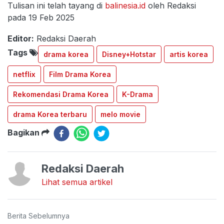
Tulisan ini telah tayang di
balinesia.id
oleh Redaksi
pada 19 Feb 2025
Editor:
Redaksi Daerah
Tags
drama korea
Disney+Hotstar
artis korea
netflix
Film Drama Korea
Rekomendasi Drama Korea
K-Drama
drama Korea terbaru
melo movie
Bagikan
Redaksi Daerah
Lihat semua artikel
Berita Sebelumnya