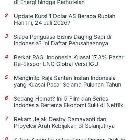
di Energi hingga Perhotelan
2
Update Kurs! 1 Dolar AS Berapa Rupiah
Hari Ini, 24 Juli 2026?
3
Siapa Penguasa Bisnis Daging Sapi di
Indonesia? Ini Daftar Perusahaannya
4
Berkat PAG, Indonesia Kuasai 17,3% Pasar
Re-Ekspor LNG Global Versi IGU
5
Mengintip Raja Santan Instan Indonesia
yang Kuasai Pasar Selama Puluhan Tahun
6
Sedang Hemat? Ini 5 Film dan Series
Indonesia Bertema Ekonomi Sulit di Netflix
7
Rekam Jejak Destry Damayanti dan
Proyeksi Arah Kebijakan BI Selanjutnya
8
7 Tips Aman Investasi Emas Online, Praktis