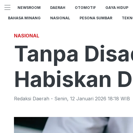
NEWSROOM
DAERAH
OTOMOTIF
GAYA HIDUP
BAHASA MINANG
NASIONAL
PESONA SUMBAR
TEKN
NASIONAL
Tanpa Disad
Habiskan D
Redaksi Daerah
-
Senin
,
12 Januari 2026 18:18
WIB