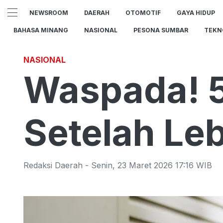
NEWSROOM
DAERAH
OTOMOTIF
GAYA HIDUP
BAHASA MINANG
NASIONAL
PESONA SUMBAR
TEKN
NASIONAL
Waspada! 5
Setelah Le
Redaksi Daerah
-
Senin
,
23 Maret 2026 17:16
WIB